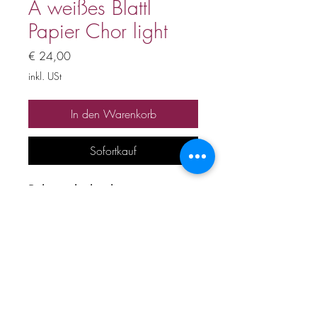
A weißes Blattl
Papier Chor light
Preis
€ 24,00
inkl. USt
In den Warenkorb
Sofortkauf
Bühnenplayback
Preis inkl. 20% Mwst
Alle Urheber und
Leistungsschutzrechte
vorbehalten. Kein Verleih,
Verkauf, keine unerlaubte
Vervielfältigung, Vermietung,