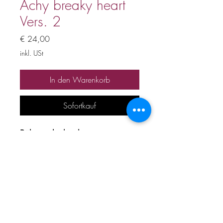
Achy breaky heart
Vers. 2
Preis
€ 24,00
inkl. USt
In den Warenkorb
Sofortkauf
Bühnenplayback
Preis inkl. 20% Mwst
Alle Urheber und
Leistungsschutzrechte
vorbehalten. Kein Verleih,
Verkauf, keine unerlaubte
Vervielfältigung, Vermietung,