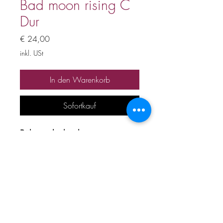
Bad moon rising C
Dur
Preis
€ 24,00
inkl. USt
In den Warenkorb
Sofortkauf
Bühnenplayback
Preis inkl. 20% Mwst
Alle Urheber und
Leistungsschutzrechte
vorbehalten. Kein Verleih,
Verkauf, keine unerlaubte
Vervielfältigung, Vermietung,