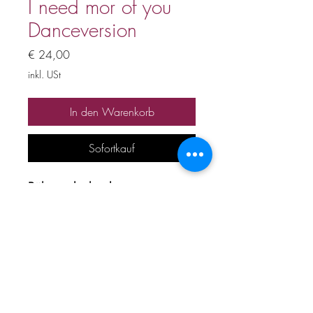
I need mor of you
Danceversion
Preis
€ 24,00
inkl. USt
In den Warenkorb
Sofortkauf
Bühnenplayback
Preis inkl. 20% Mwst
Alle Urheber und
Leistungsschutzrechte
vorbehalten. Kein Verleih,
Verkauf, keine unerlaubte
Vervielfältigung, Vermietung,