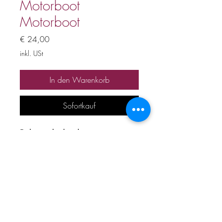
Motorboot
Motorboot
Preis
€ 24,00
inkl. USt
In den Warenkorb
Sofortkauf
Bühnenplayback
Preis inkl. 20% Mwst
Alle Urheber und
Leistungsschutzrechte
vorbehalten. Kein Verleih,
Verkauf, keine unerlaubte
Vervielfältigung, Vermietung,