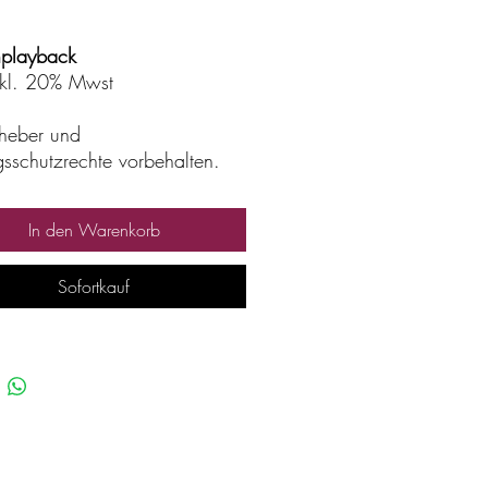
playback
inkl. 20% Mwst
rheber und
gsschutzrechte vorbehalten.
rleih, Verkauf, keine
bte Vervielfältigung,
In den Warenkorb
tung, Sendung.
Sofortkauf