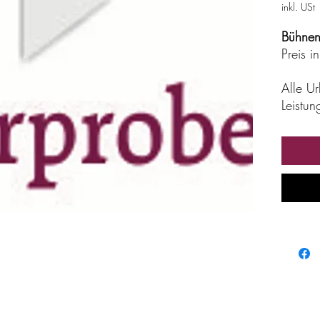
inkl. USt
Bühnen
Preis 
Alle U
Leistun
Kein Ve
unerlau
Vermie