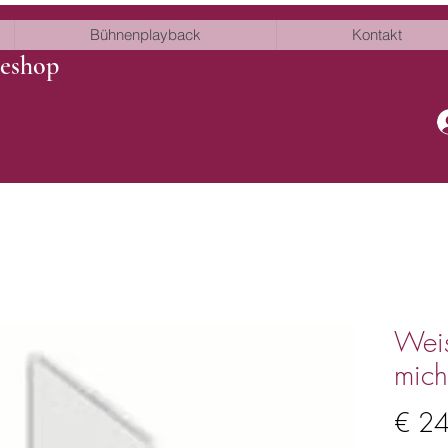
Bühnenplayback
Kontakt
neshop
Weis
mich
€ 2