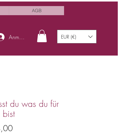
AGB
Anmelden
EUR (€)
st du was du für
 bist
Preis
4,00